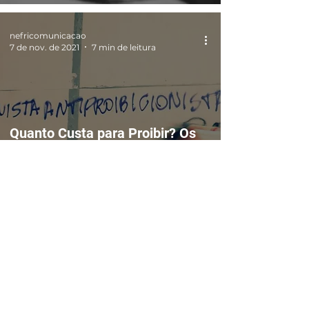
nefricomunicacao
7 de nov. de 2021
7 min de leitura
Quanto Custa para Proibir? Os
Impacto do Proibicionismo na
Vida de Mulheres
nefricomunicacao
2 de nov. de 2021
3 min de leitura