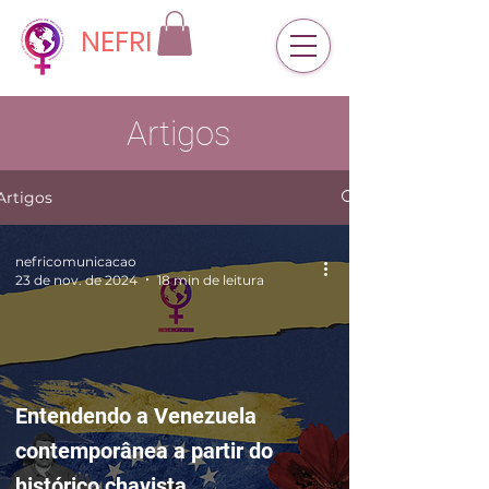
NEFRI
Artigos
Artigos
nefricomunicacao
23 de nov. de 2024
18 min de leitura
Entendendo a Venezuela
contemporânea a partir do
histórico chavista