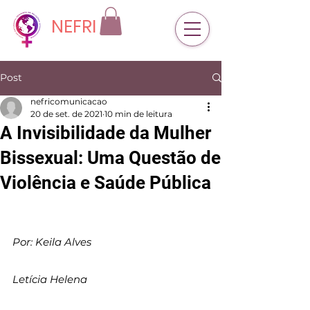
NEFRI
Post
nefricomunicacao
20 de set. de 2021
10 min de leitura
A Invisibilidade da Mulher
Bissexual: Uma Questão de
Violência e Saúde Pública
Por: Keila Alves 
Letícia Helena