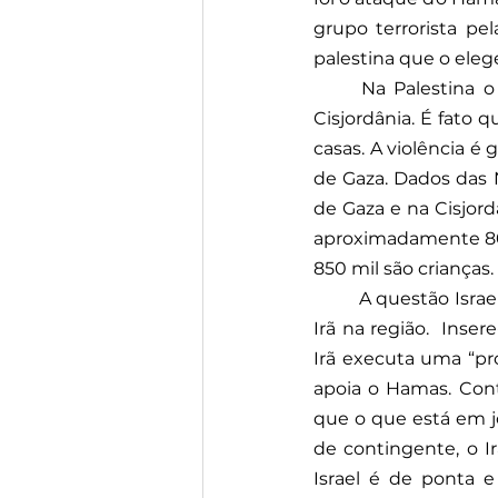
grupo terrorista pe
palestina que o elege
Na Palestina o
Cisjordânia. É fato 
casas. A violência é
de Gaza. Dados das 
de Gaza e na Cisjordâ
aproximadamente 80%
850 mil são crianças.
A questão Israe
Irã na região.  Inse
Irã executa uma “pr
apoia o Hamas. Contu
que o que está em j
de contingente, o I
Israel é de ponta e