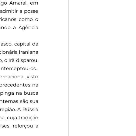
igo Amaral, em 
 admitir a posse 
icanos como o 
undo a Agência 
sco, capital da 
ionária Iraniana 
o Irã disparou, 
 interceptou-os.
rnacional, visto 
precedentes na 
spinga na busca 
ternas são sua 
egião. A Rússia 
a, cuja tradição 
es, reforçou a 