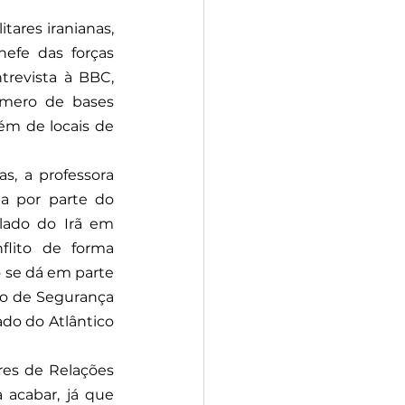
tares iranianas, 
efe das forças 
revista à BBC, 
mero de bases 
lém de locais de 
, a professora 
a por parte do 
lado do Irã em 
lito de forma 
o se dá em parte 
o de Segurança 
do do Atlântico 
es de Relações 
acabar, já que 