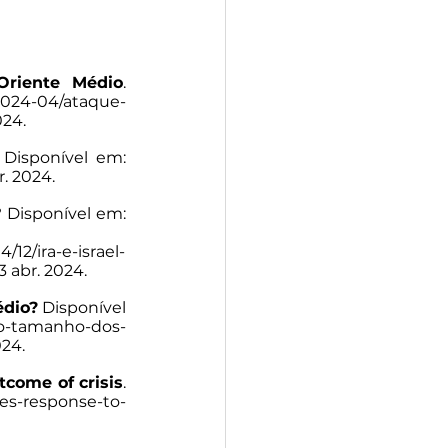
Oriente Médio
. 
/2024-04/ataque-
024.
 Disponível em: 
r. 2024.
 Disponível em: 
12/ira-e-israel-
3 abr. 2024.
édio?
 Disponível 
-o-tamanho-dos-
024.
tcome of crisis
. 
tes-response-to-