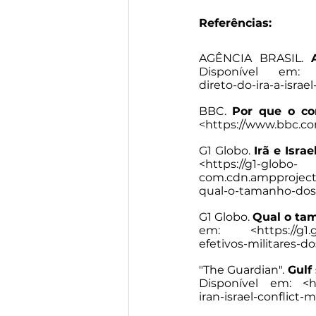
Referências:
AGÊNCIA BRASIL. 
Disponível em:
direto-do-ira-a-isra
BBC. 
Por que o con
<
https://www.bbc.co
G1 Globo. 
Irã e Israe
<
https://g1-globo-
com.cdn.ampproject.
qual-o-tamanho-dos-
G1 Globo. 
Qual o tam
em: <
https://g
efetivos-militares-d
"The Guardian". 
Gulf
Disponível em: <
h
iran-israel-conflict