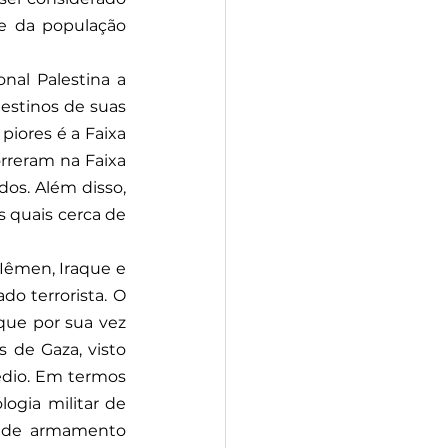
e da população 
al Palestina a 
estinos de suas 
iores é a Faixa 
reram na Faixa 
dos. Além disso, 
 quais cerca de 
Iêmen, Iraque e 
o terrorista. O 
ue por sua vez 
 de Gaza, visto 
dio. Em termos 
gia militar de 
e de armamento 