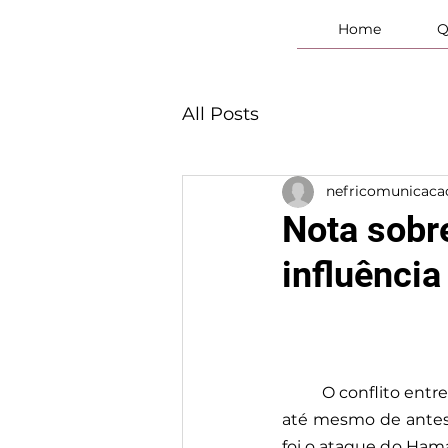
Home
Q
All Posts
nefricomunicaca
Nota sobre
influência
O conflito entre
até mesmo de antes
foi o ataque do Hama