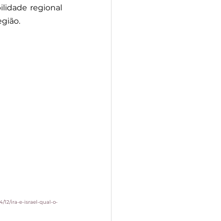
lidade regional 
gião.
12/ira-e-israel-qual-o-