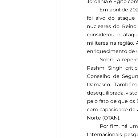
Jordânia e Egito con
Em abril de 202
foi alvo do ataque 
nucleares do Reino
considerou o ataqu
militares na região. 
enriquecimento de ur
Sobre a reperc
Rashmi Singh critic
Conselho de Segura
Damasco. Também a
desequilibrada, visto
pelo fato de que o
com capacidade de a
Norte (OTAN).
Por fim, há um
Internacionais pesq