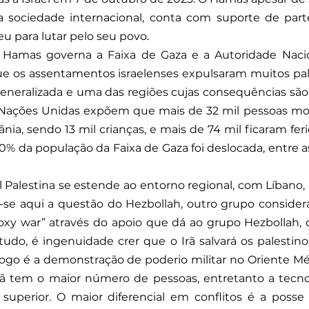
la sociedade internacional, conta com suporte de part
u para lutar pelo seu povo. 
 Hamas governa a Faixa de Gaza e a Autoridade Nacion
que os assentamentos israelenses expulsaram muitos pal
 generalizada e uma das regiões cujas consequências são p
Nações Unidas expõem que mais de 32 mil pessoas mor
nia, sendo 13 mil crianças, e mais de 74 mil ficaram feri
 da população da Faixa de Gaza foi deslocada, entre as
l Palestina se estende ao entorno regional, com Líbano, 
re-se aqui a questão do Hezbollah, outro grupo considerad
oxy war” através do apoio que dá ao grupo Hezbollah, q
do, é ingenuidade crer que o Irã salvará os palestinos
ogo é a demonstração de poderio militar no Oriente Mé
rã tem o maior número de pessoas, entretanto a tecnolo
 superior. O maior diferencial em conflitos é a poss