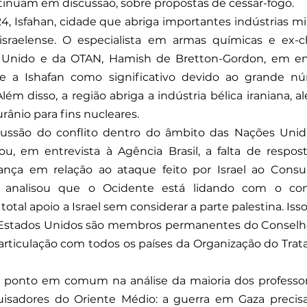
tinuam em discussão, sobre propostas de cessar-fogo. 
4, Isfahan, cidade que abriga importantes indústrias mili
israelense. O especialista em armas químicas e ex-ch
 Unido e da OTAN, Hamish de Bretton-Gordon, em ent
e a Ishafan como significativo devido ao grande nú
Além disso, a região abriga a indústria bélica iraniana, a
ânio para fins nucleares.
ussão do conflito dentro do âmbito das Nações Unidas
ou, em entrevista à Agência Brasil, a falta de respost
nça em relação ao ataque feito por Israel ao Consu
nalisou que o Ocidente está lidando com o conf
 total apoio a Israel sem considerar a parte palestina. Iss
s Estados Unidos são membros permanentes do Conselh
rticulação com todos os países da Organização do Trata
 ponto em comum na análise da maioria dos professor
uisadores do Oriente Médio: a guerra em Gaza precisa 