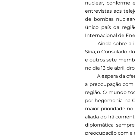
nuclear, conforme e
entrevistas aos telej
de bombas nucleare
único país da regiã
Internacional de Ene
Ainda sobre a 
Síria, o Consulado do
e outros sete membro
no dia 13 de abril, d
A espera da ofen
a preocupação com a
região. O mundo tod
por hegemonia na Or
maior prioridade no
aliada do Irã comento
diplomática sempre 
preocupação com a es