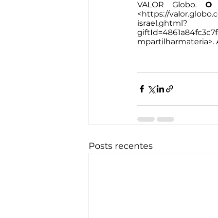
VALOR Globo. 
O 
<
https://valor.glob
israel.ghtml?
giftId=4861a84fc3
mpartilharmateria
>.
Posts recentes