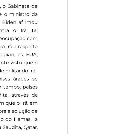
, o Gabinete de 
 o ministro da 
 Biden afirmou 
ra o Irã, tal 
reocupação com 
Irã a respeito 
egião, os EUA, 
nte visto que o 
militar do Irã. 
ses árabes se 
 tempo, países 
a, através da 
m que o Irã, em 
re a solução de 
ão do Hamas,  a 
Saudita, Qatar, 