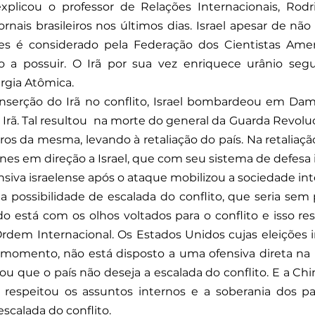
xplicou o professor de Relações Internacionais, Rodr
ornais brasileiros nos últimos dias. Israel apesar de não
s é considerado pela Federação dos Cientistas Amer
o a possuir. O Irã por sua vez enriquece urânio seg
rgia Atômica. 
inserção do Irã no conflito, Israel bombardeou em Dama
 Irã. Tal resultou  na morte do general da Guarda Revoluc
s da mesma, levando à retaliação do país. Na retaliação, 
rones em direção a Israel, que com seu sistema de defesa
siva israelense após o ataque mobilizou a sociedade inte
 possibilidade de escalada do conflito, que seria sem 
o está com os olhos voltados para o conflito e isso re
dem Internacional. Os Estados Unidos cujas eleições in
 momento, não está disposto a uma ofensiva direta na r
u que o país não deseja a escalada do conflito. E a Chin
respeitou os assuntos internos e a soberania dos país
calada do conflito. 