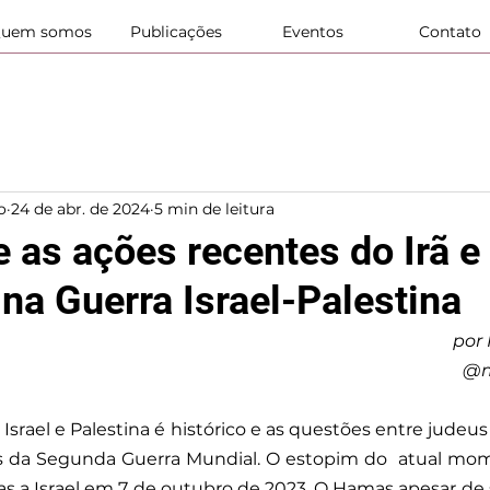
uem somos
Publicações
Eventos
Contato
o
24 de abr. de 2024
5 min de leitura
 as ações recentes do Irã e
 na Guerra Israel-Palestina
por
@m
 Israel e Palestina é histórico e as questões entre judeu
 da Segunda Guerra Mundial. O estopim do  atual mom
s a Israel em 7 de outubro de 2023. O Hamas apesar de 