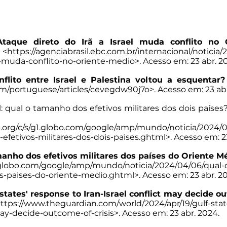
Ataque direto do Irã a Israel muda conflito no 
 <
https://agenciabrasil.ebc.com.br/internacional/noticia
el-muda-conflito-no-oriente-medio
>. Acesso em: 23 abr. 2
flito entre Israel e Palestina voltou a esquentar?
m/portuguese/articles/cevegdw90j7o
>. Acesso em: 23 ab
l
: qual o tamanho dos efetivos militares dos dois países?
org/c/s/g1.globo.com/google/amp/mundo/noticia/2024/04/
efetivos-militares-dos-dois-paises.ghtml
>. Acesso em: 2
anho dos efetivos militares dos países do Oriente M
1.globo.com/google/amp/mundo/noticia/2024/04/06/qual
os-paises-do-oriente-medio.ghtml
>. Acesso em: 23 abr. 2
 states' response to Iran-Israel conflict may decide ou
ttps://www.theguardian.com/world/2024/apr/19/gulf-sta
-may-decide-outcome-of-crisis
>. Acesso em: 23 abr. 2024.