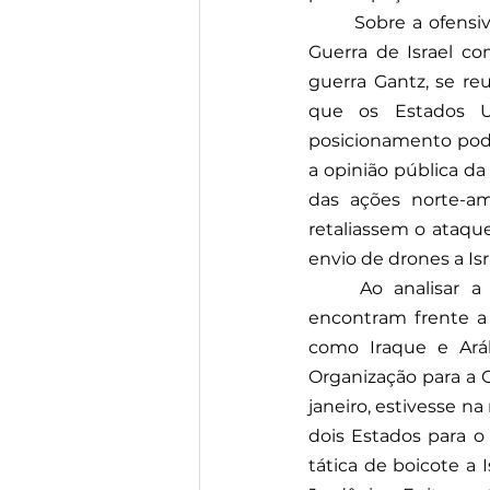
Sobre a ofensiv
Guerra de Israel co
guerra Gantz, se re
que os Estados Un
posicionamento pode
a opinião pública d
das ações norte-am
retaliassem o ataque
envio de drones a Is
Ao analisar a
encontram frente a 
como Iraque e Aráb
Organização para a C
janeiro, estivesse n
dois Estados para o 
tática de boicote a 