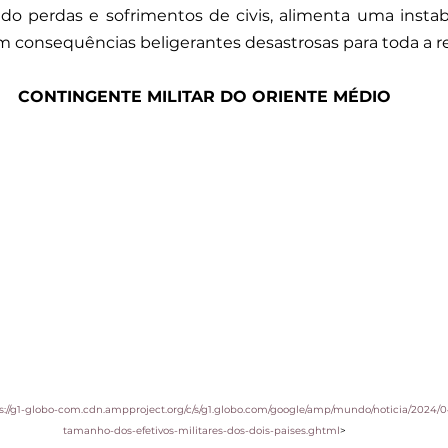
do perdas e sofrimentos de civis, alimenta uma instabi
 consequências beligerantes desastrosas para toda a re
CONTINGENTE MILITAR DO ORIENTE MÉDIO
s://g1-globo-com.cdn.ampproject.org/c/s/g1.globo.com/google/amp/mundo/noticia/2024/04/
tamanho-dos-efetivos-militares-dos-dois-paises.ghtml
>