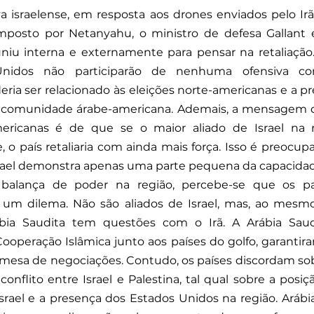
a israelense, em resposta aos drones enviados pelo Irã
mposto por Netanyahu, o ministro de defesa Gallant e
uniu interna e externamente para pensar na retaliação.
idos não participarão de nenhuma ofensiva cont
ria ser relacionado às eleições norte-americanas e a p
a comunidade árabe-americana. Ademais, a mensagem do 
ericanas é de que se o maior aliado de Israel na r
, o país retaliaria com ainda mais força. Isso é preocupa
rael demonstra apenas uma parte pequena da capacidade 
 balança de poder na região, percebe-se que os paí
um dilema. Não são aliados de Israel, mas, ao mesmo
ia Saudita tem questões com o Irã. A Arábia Saudit
ooperação Islâmica junto aos países do golfo, garantira
a mesa de negociações. Contudo, os países discordam sob
conflito entre Israel e Palestina, tal qual sobre a posiç
Israel e a presença dos Estados Unidos na região. Arábia 