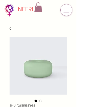
NEFRI
SKU: 126351351935