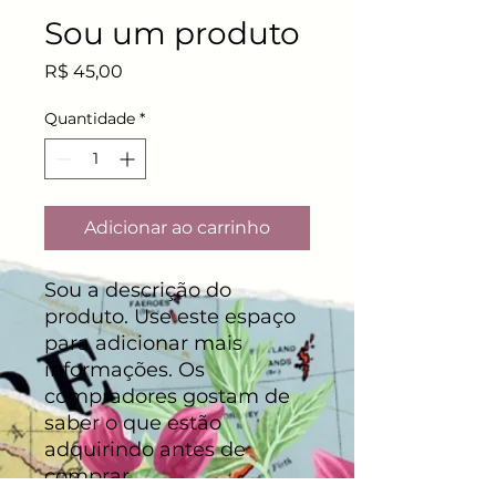
Sou um produto
Preço
R$ 45,00
Quantidade
*
Adicionar ao carrinho
Sou a descrição do 
produto. Use este espaço 
para adicionar mais 
informações. Os 
compradores gostam de 
saber o que estão 
adquirindo antes de 
comprar.