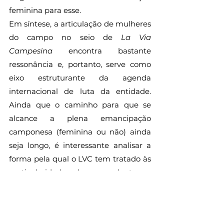
feminina para esse.
Em síntese, a articulação de mulheres 
do campo no seio de 
La Via 
Campesina 
encontra bastante 
ressonância e, portanto, serve como 
eixo estruturante da agenda 
internacional de luta da entidade. 
Ainda que o caminho para que se 
alcance a plena emancipação 
camponesa (feminina ou não) ainda 
seja longo, é interessante analisar a 
forma pela qual o LVC tem tratado às 
particularidades de seus adeptos, a 
fim de se descobrir diferentes 
padrões e alternativas para a atuação 
de organizações transnacionais. De 