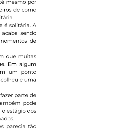
iros de como 
tária.
 acaba sendo 
 momentos de 
m que muitas 
ue. Em algum 
em um ponto 
scolheu e uma 
azer parte de 
também pode 
o estágio dos 
ados. 
 parecia tão 