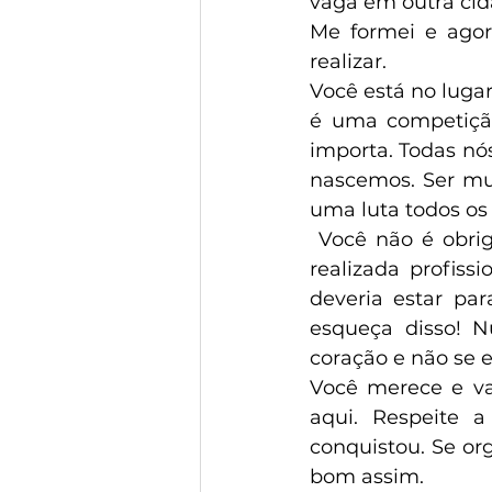
vaga em outra cida
Me formei e agora
realizar.
Você está no lugar
é uma competição.
importa. Todas n
nascemos. Ser mul
uma luta todos os 
 Você não é obrigada a ter a vida ganha no auge dos 20 anos. Ser totalmente 
realizada profiss
deveria estar pa
esqueça disso! 
coração e não se e
Você merece e vai
aqui. Respeite 
conquistou. Se or
bom assim. 