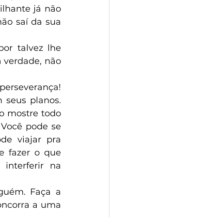
lhante já não 
ão saí da sua 
r talvez lhe 
 verdade, não 
perseverança! 
seus planos. 
 mostre todo 
 Você pode se 
e viajar pra 
 fazer o que 
nterferir na 
guém. Faça a 
oncorra a uma 