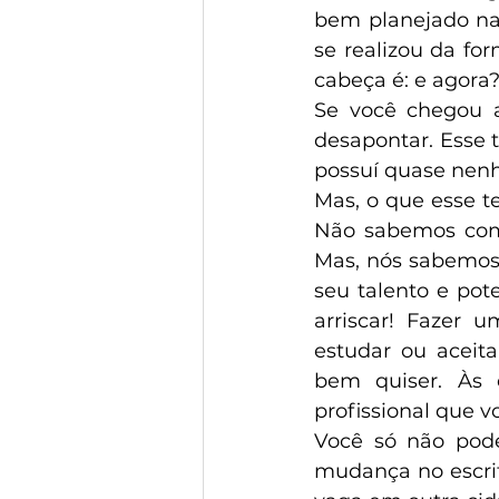
bem planejado na 
se realizou da fo
cabeça é: e agora?
Se você chegou at
desapontar. Esse 
possuí quase nen
Mas, o que esse t
Não sabemos como
Mas, nós sabemos
seu talento e pot
arriscar! Fazer 
estudar ou aceita
bem quiser. Às e
profissional que v
Você só não pode
mudança no escrit