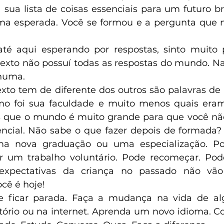
sua lista de coisas essenciais para um futuro bri
rma esperada. Você se formou e a pergunta que n
 
é aqui esperando por respostas, sinto muito po
texto não possuí todas as respostas do mundo. Na
huma.
exto tem de diferente dos outros são palavras de 
 foi sua faculdade e muito menos quais eram 
 que o mundo é muito grande para que você não
encial. Não sabe o que fazer depois de formada?
uma nova graduação ou uma especialização. Pod
r um trabalho voluntário. Pode recomeçar. Pode
xpectativas da criança no passado não vão i
ocê é hoje!
 ficar parada. Faça a mudança na vida de al
ório ou na internet. Aprenda um novo idioma. C