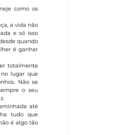
aneje como os 
ça, a vida não 
da e só isso 
desde quando 
lher é ganhar 
no lugar que 
nhos. Não se 
empre o seu 
z.
aminhada até 
lha tudo que 
ão é algo tão 