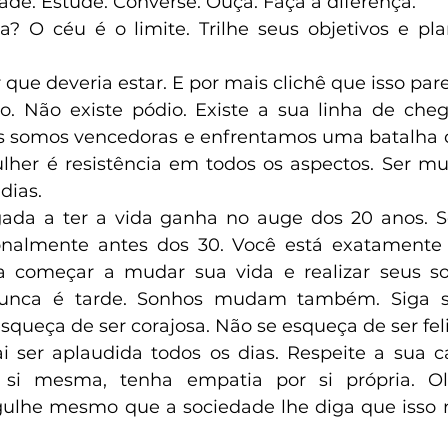
de. Estude. Converse. Ouça. Faça a diferença. 
? O céu é o limite. Trilhe seus objetivos e pl
 que deveria estar. E por mais clichê que isso pare
 Não existe pódio. Existe a sua linha de chega
ós somos vencedoras e enfrentamos uma batalha 
her é resistência em todos os aspectos. Ser mu
dias.
ionalmente antes dos 30. Você está exatamente 
ra começar a mudar sua vida e realizar seus so
Nunca é tarde. Sonhos mudam também. Siga s
squeça de ser corajosa. Não se esqueça de ser feli
 ser aplaudida todos os dias. Respeite a sua c
a si mesma, tenha empatia por si própria. O
gulhe mesmo que a sociedade lhe diga que isso n