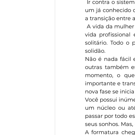
 Ir contra o sistema é desafiador. Optar por um novo caminho ou até mesmo por 
um já conhecido q
a transição entre a
 A vida da mulher em sua grande maioria é solitária. A maternidade é solitária. A 
vida profissiona
solitário. Todo o
solidão. 
Não é nada fácil
outras também es
momento, o que 
importante e tran
nova fase se inicia
Você possui inúmer
um núcleo ou at
passar por todo e
seus sonhos. Mas,
A formatura cheg