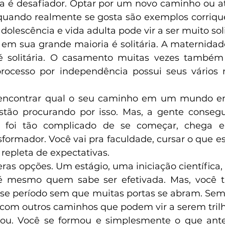
uando realmente se gosta são exemplos corrique
dolescência e vida adulta pode vir a ser muito soli
l é solitária. O casamento muitas vezes também
 processo por independência possui seus vários
 encontrar qual o seu caminho em um mundo e
tão procurando por isso. Mas, a gente conseg
foi tão complicado de se começar, chega 
sformador. Você vai pra faculdade, cursar o que e
 repleta de expectativas.
as opções. Um estágio, uma iniciação científica, f
é mesmo quem sabe ser efetivada. Mas, você 
sse período sem que muitas portas se abram. Sem 
 com outros caminhos que podem vir a serem trilh
ou. Você se formou e simplesmente o que antes