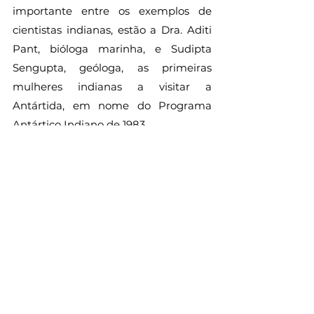
importante entre os exemplos de 
cientistas indianas, estão a Dra. Aditi 
Pant, bióloga marinha, e Sudipta 
Sengupta, geóloga, as primeiras 
mulheres indianas a visitar a 
Antártida, em nome do Programa 
Antártico Indiano de 1983.
	Dentre alguns de muitos nomes, 
é possível pensar que, sim, existem 
mulheres indianas cientistas, e sim, 
elas têm contribuído ativa e 
arduamente pelo desenvolvimento 
da sociedade como um todo, em 
campos para muito além do 
acadêmico e astronáutico, e mesmo 
que sejam injustamente pouco 
reconhecidas internacionalmente e 