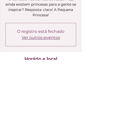
ainda existem princesas para a gente se
inspirar? Resposta: claro! A Pequena
Princesa!
O registro está fechado
Ver outros eventos
Horário e local
31 de jul. de 2021, 14:00
Youtube
Perdi a Mesa! E agora?
Assista a gravação no Youtube