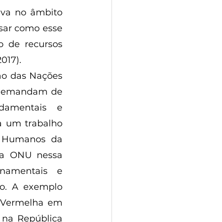
iva no âmbito 
sar como esse 
 de recursos 
017). 
ão das Nações 
 demandam de 
damentais e 
 um trabalho 
 Humanos da 
da ONU nessa 
namentais e 
o. A exemplo 
z Vermelha em 
na República 