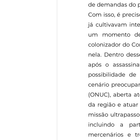
de demandas do pa
Com isso, é preci
já cultivavam int
um momento de d
colonizador do Co
nela. Dentro dess
após o assassin
possibilidade de
cenário preocupan
(ONUC), aberta at
da região e atuar
missão ultrapasso
incluindo a part
mercenários e t