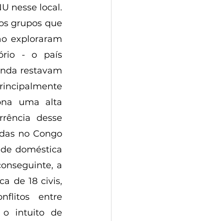
 nesse local. 
os grupos que 
ão exploraram 
io - o país 
inda restavam 
rincipalmente 
na uma alta 
rência desse 
das no Congo 
ade doméstica 
onseguinte, a 
 de 18 civis, 
flitos entre 
 intuito de 