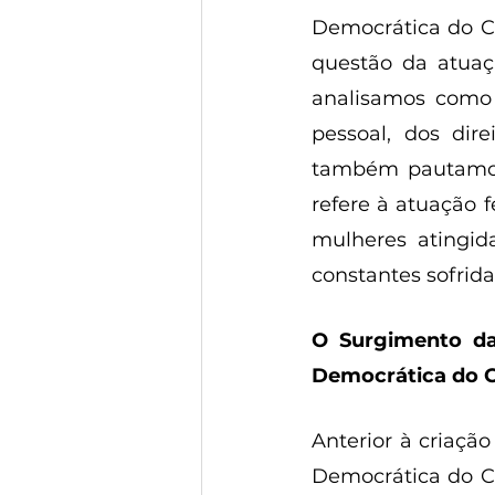
Democrática do Con
questão da atua
analisamos como e
pessoal, dos dir
também pautamos 
refere à atuação 
mulheres atingid
constantes sofrid
O Surgimento da
Democrática do C
Anterior à criaç
Democrática do Co