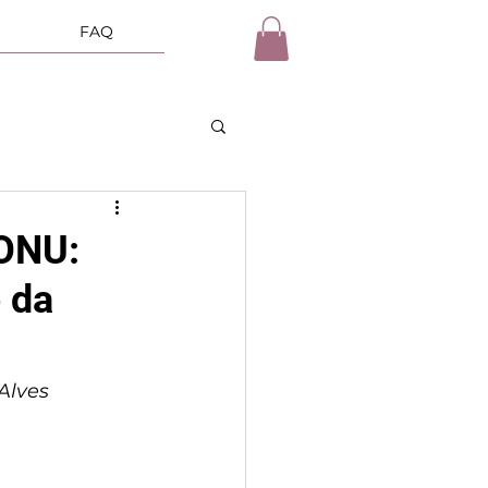
FAQ
 ONU:
 da
 Alves