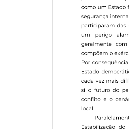
como um Estado fr
segurança interna.
participaram das
um perigo alar
geralmente com 
compõem o exércit
Por consequência
Estado democrátic
cada vez mais difí
si o futuro do p
conflito e o cen
local. 
	Paralelamente, em 2010 foi criada a Missão das Nações Unidas para a 
Estabilização do