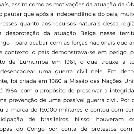
ís, assim como as motivações da atuação da ONU
so pautar que após a independência do país, muit
eresses quanto aos recursos naturais dessa regi
esproteção da atuação Belga nesse territór
ngo - para acabar com as forças nacionais que a
e contexto, o país demonstrava-se em perigo, p
ato de Lumumba em 1961, o que trouxe à to
 desencadear uma guerra civil nele. Em decor
te, foi criada em 1960 a Missão das Nações Uni
é 1964, com o propósito de preservar a integrid
 na prevenção de uma possível guerra civil. Por c
u a marca de 19.000 militares e contou com cerca
icipação de brasileiros. Nisso, houveram con
ropas do Congo por conta de protestos com o