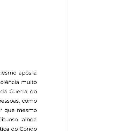
mesmo após a 
olência muito 
da Guerra do 
essoas, como 
ar que mesmo 
ituoso ainda 
tica do Congo 