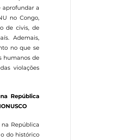
e aprofundar a 
U no Congo, 
 de civis, de 
ís. Ademais, 
to no que se 
os humanos de 
as violações 
na República 
 MONUSCO 
na República 
 do histórico 