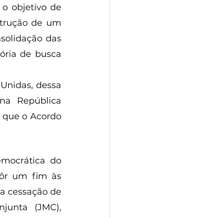
o objetivo de 
trução de um 
solidação das 
ória de busca 
nidas, dessa 
a República 
que o Acordo 
mocrática do 
ôr um fim às 
 a cessação de 
junta (JMC), 