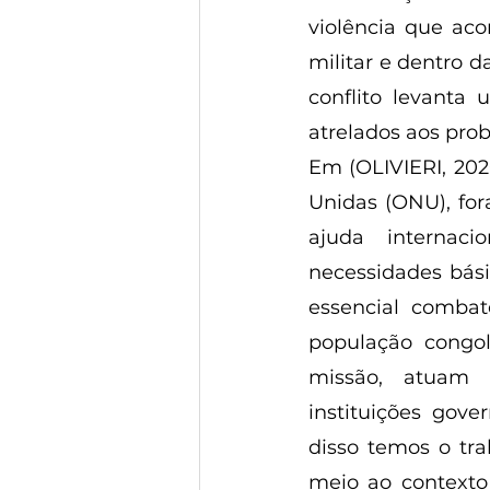
violência que aco
militar e dentro d
conflito levanta
atrelados aos prob
Em (OLIVIERI, 202
Unidas (ONU), fo
ajuda internac
necessidades bási
essencial comba
população congol
missão, atuam 
instituições gov
disso temos o tra
meio ao contexto