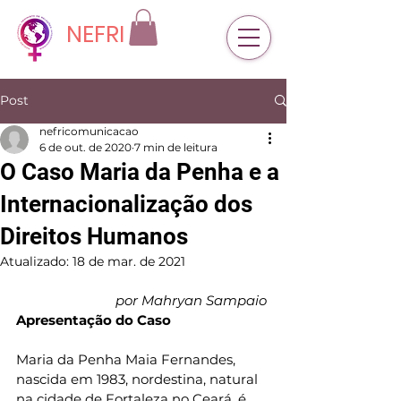
NEFRI
Post
nefricomunicacao
6 de out. de 2020
7 min de leitura
O Caso Maria da Penha e a
Internacionalização dos
Direitos Humanos
Atualizado:
18 de mar. de 2021
por Mahryan Sampaio
Apresentação do Caso 
Maria da Penha Maia Fernandes, 
nascida em 1983, nordestina, natural 
na cidade de Fortaleza no Ceará, é 