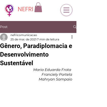
NEFRI
Post
nefricomunicacao
25 de mai. de 2021
7 min de leitura
Gênero, Paradiplomacia e
Desenvolvimento
Sustentável
Maria Eduarda Frota 
Franciely Portela
Mahryan Sampaio