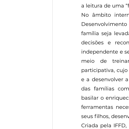
a leitura de uma “f
No âmbito intern
Desenvolvimento d
família seja leva
decisões e reco
independente e sem
meio de treina
participativa, cuj
e a desenvolver a
das famílias com 
basilar o enriquec
ferramentas neces
seus filhos, desen
Criada pela IFFD, 