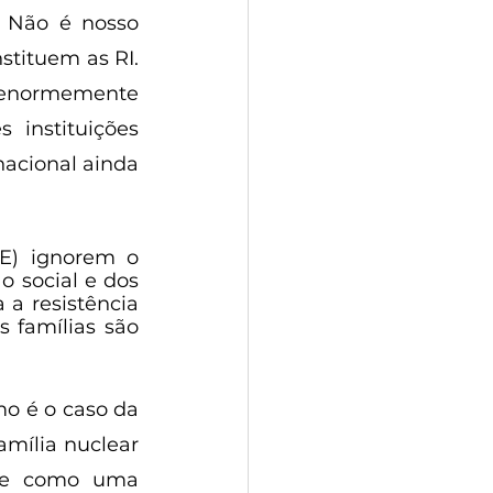
. Não é nosso 
tituem as RI. 
 enormemente 
instituições 
acional ainda 
E) ignorem o 
 social e dos 
a resistência 
famílias são 
 Seguindo na rota da observância de instituições não materiais, como é o caso da 
amília nuclear 
 e como uma 