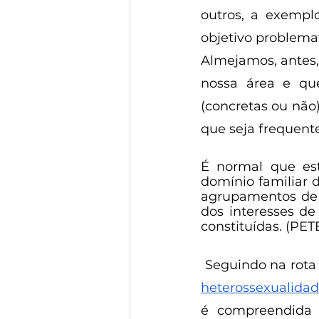
outros, a exemplo
objetivo problema
Almejamos, antes
nossa área e que
(concretas ou não
que seja frequente
É normal que est
domínio familiar d
agrupamentos de r
dos interesses d
constituídas. (PET
heterossexualida
é compreendida 