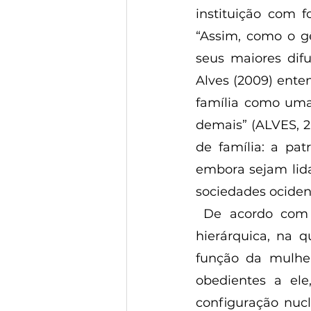
instituição com fo
“Assim, como o gê
seus maiores difu
Alves (2009) enten
família como uma 
demais” (ALVES, 20
de família: a patr
embora sejam lida
sociedades ocident
 De acordo com Pizzi (2012), o modelo patriarcal tem uma fundamentação 
hierárquica, na q
função da mulher
obedientes a el
configuração nuc