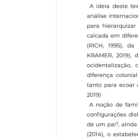
 A ideia deste texto, a de que a família nuclear pode servir como unidade de 
análise internaci
para hierarquiza
calcada em difere
(RICH, 1995), d
KRAMER, 2019), d
ocidentalização,
diferença colonia
tanto para ecoar e
2019)
 A noção de família nuclear, embora defasada e não correspondente às atuais 
configurações dist
de um pai³, ainda
(2014), o estabel