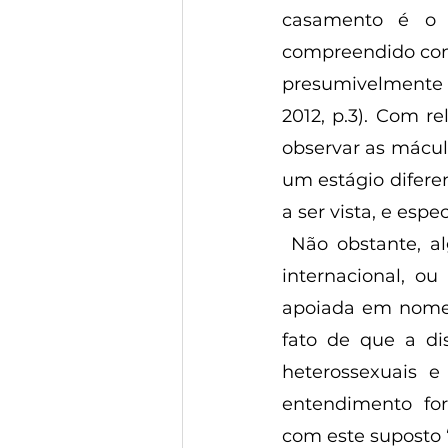
casamento é o 
compreendido como
presumivelmente 
2012, p.3). Com r
observar as mácula
um estágio diferen
a ser vista, e esp
 Não obstante, algumas características são marcantes na compreensão que o 
internacional, ou
apoiada em nomes 
fato de que a di
heterossexuais e
entendimento for
com este suposto “