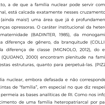
onal, está calcada exatamente nesses cruzament
r (ainda mais!) uma área que já é profundament
nças opressoras. O caráter institucional da heter
a maternidade (BADINTER, 1985), da monogami
a diferença de gênero, da branquitude (COLLIN
 da diferença de classe (MIGNOLO, 2012), do e
l (QUIJANO, 2000) encontram plenitude na famíl
stas estruturas, quanto para perpetuá-las. (PIZZI
intas de “família”, em especial no que diz respei
 permeia as bases analíticas de RI. Como nos inf
ecimento de uma família heteropatriarcal por pa