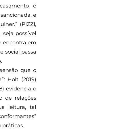
casamento é 
ancionada, e 
er.” (PIZZI, 
seja possível 
e encontra em 
 social passa 
. 
: Holt (2019) 
) evidencia o 
 de relações 
leitura, tal 
onformantes” 
práticas. 