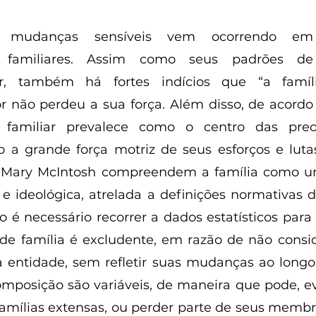
 
 mudanças sensíveis vem ocorrendo em 
 familiares. Assim como seus padrões de 
iar, também há fortes indícios que “a famíl
lor não perdeu a sua força. Além disso, de acor
to familiar prevalece como o centro das pre
o a grande força motriz de seus esforços e lutas
e Mary McIntosh compreendem a família como uma
 e ideológica, atrelada a definições normativas
o é necessário recorrer a dados estatísticos para 
 de família é excludente, em razão de não conside
entidade, sem refletir suas mudanças ao longo 
posição são variáveis, de maneira que pode, ev
famílias extensas, ou perder parte de seus membr