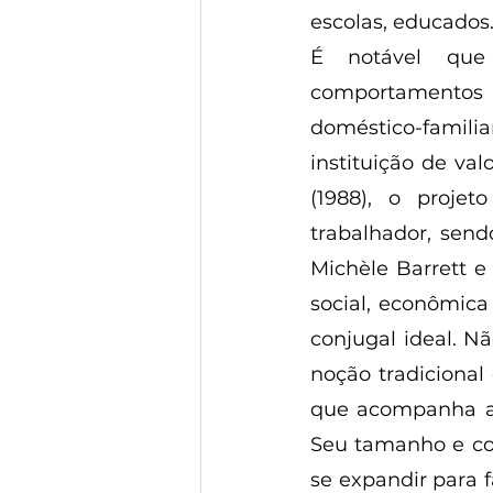
escolas, educados.
É notável que
comportamentos
doméstico-famil
instituição de va
(1988), o proje
trabalhador, send
Michèle Barrett 
social, econômica
conjugal ideal. Nã
noção tradicional
que acompanha a 
Seu tamanho e com
se expandir para 