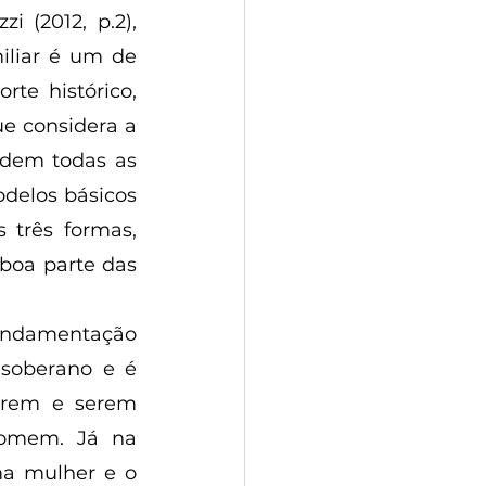
 (2012, p.2), 
iliar é um de 
te histórico, 
e considera a 
dem todas as 
delos básicos 
 três formas, 
boa parte das 
 soberano e é 
arem e serem 
omem. Já na 
a mulher e o 