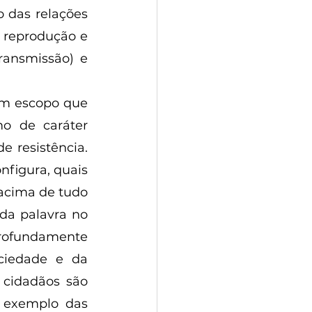
 das relações 
a reprodução e 
ransmissão) e 
o de caráter 
 resistência. 
nfigura, quais 
acima de tudo 
da palavra no 
fundamente 
ciedade e da 
 cidadãos são 
 exemplo das 