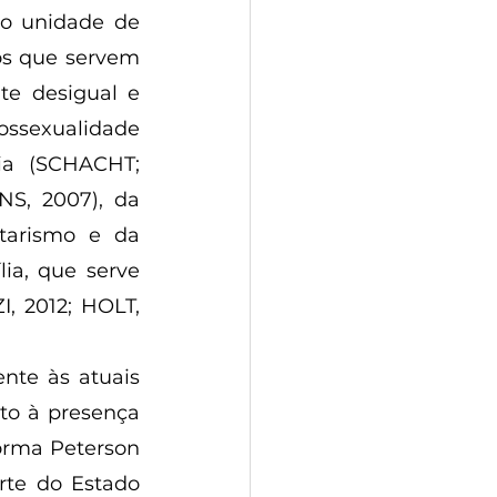
os que servem 
e desigual e 
ossexualidade 
a (SCHACHT; 
S, 2007), da 
tarismo e da 
ia, que serve 
, 2012; HOLT, 
to à presença 
orma Peterson 
rte do Estado 