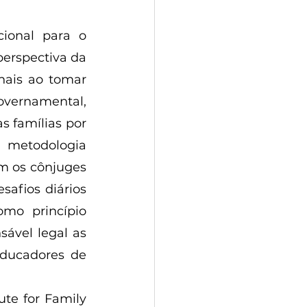
ional para o 
erspectiva da 
nais ao tomar 
ernamental, 
s famílias por 
etodologia 
om os cônjuges 
afios diários 
mo princípio 
ável legal as 
ducadores de 
te for Family 