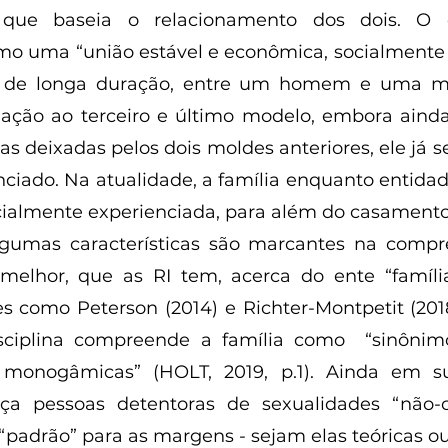
que baseia o relacionamento dos dois. O 
 uma “união estável e econômica, socialmente s
de longa duração, entre um homem e uma mulh
elação ao terceiro e último modelo, embora ainda 
s deixadas pelos dois moldes anteriores, ele já s
ciado. Na atualidade, a família enquanto entidade
ecialmente experienciada, para além do casamento
 melhor, que as RI tem, acerca do ente “família”
como Peterson (2014) e Richter-Montpetit (2018
sciplina compreende a família como  “sinônimo
 monogâmicas” (HOLT, 2019, p.1). Ainda em sua 
ça pessoas detentoras de sexualidades “não-c
padrão” para as margens - sejam elas teóricas ou 