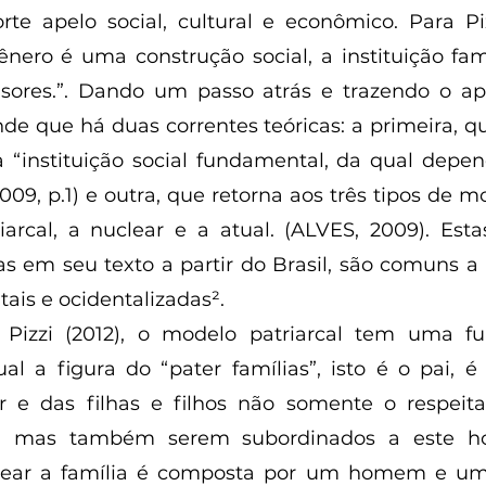
rte apelo social, cultural e econômico. Para Pizzi
nero é uma construção social, a instituição fam
sores.”. Dando um passo atrás e trazendo o apor
de que há duas correntes teóricas: a primeira, qu
“instituição social fundamental, da qual depen
09, p.1) e outra, que retorna aos três tipos de mo
iarcal, a nuclear e a atual. (ALVES, 2009). Estas
s em seu texto a partir do Brasil, são comuns a 
ais e ocidentalizadas².
ual a figura do “pater famílias”, isto é o pai, é
 e das filhas e filhos não somente o respeit
e, mas também serem subordinados a este h
lear a família é composta por um homem e um