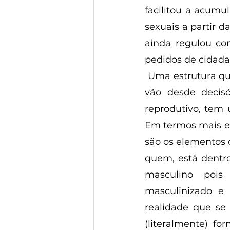
facilitou a acumul
sexuais a partir d
ainda regulou con
pedidos de cidada
 Uma estrutura que engloba tantas variáveis, que se inserem em um escopo que 
vão desde decis
reprodutivo, tem 
Em termos mais exp
são os elementos q
quem, está dentro
masculino pois
masculinizado e 
realidade que se 
(literalmente) f