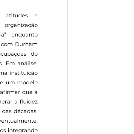
atitudes e 
organização 
ia” enquanto 
do com Durham 
ocupações do 
. Em análise, 
 instituição 
 de um modelo 
afirmar que a 
rar a fluidez 
das décadas. 
entualmente, 
os integrando 