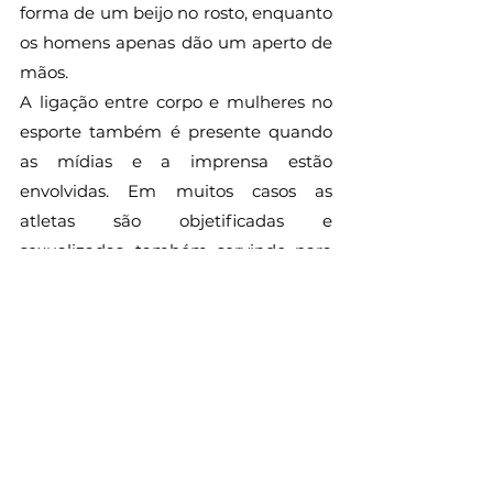
forma de um beijo no rosto, enquanto 
os homens apenas dão um aperto de 
mãos. 
A ligação entre corpo e mulheres no 
esporte também é presente quando 
as mídias e a imprensa estão 
envolvidas. Em muitos casos as 
atletas são objetificadas e 
sexualizadas, também servindo para 
reforçar padrões de beleza para 
outras mulheres que não possuem o 
mesmo estilo de vida e nem os 
mesmos objetivos que as atletas. 
Por fim, vale destacar que os papéis 
de gênero no esporte não se 
enquadram apenas para mulheres, já 
que homens também sofrem 