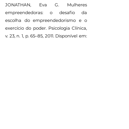
JONATHAN, Eva G. Mulheres 
empreendedoras: o desafio da 
escolha do empreendedorismo e o 
exercício do poder. Psicologia Clínica, 
v. 23, n. 1, p. 65–85, 2011. Disponível em: 
<https://www.scielo.br/scielo.php?
script=sci_arttext&pid=S0103-
56652011000100005&lng=pt&tlng=pt>. 
Acesso em: 4 May 2021.
CASTOLDI, Elisângela; DELIBERAL, 
Janielen ; CUCCHI, Marlon. 
Maternidade e Carreira: 
Reposicionamento das Mulheres no 
Mercado de Trabalho após a 
Maternidade, 2020. Disponível em: 