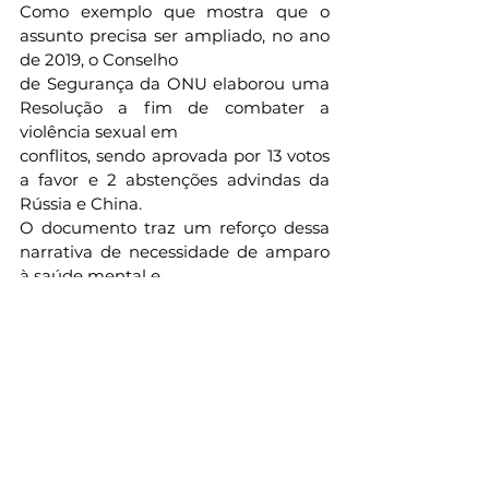
Como exemplo que mostra que o 
assunto precisa ser ampliado, no ano 
de 2019, o Conselho
de Segurança da ONU elaborou uma 
Resolução a fim de combater a 
violência sexual em
conflitos, sendo aprovada por 13 votos 
a favor e 2 abstenções advindas da 
Rússia e China.
O documento traz um reforço dessa 
narrativa de necessidade de amparo 
à saúde mental e
sexual da vítima, promovendo uma 
verdadeira assistência para com essas 
vítimas. Esse ato
também promove um maior 
consenso entre os países sobre a 
violência sexual em conflitos
e, também, uma conciliação sobre as 
práticas que poderão ser exercidas 