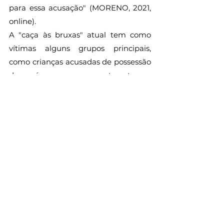
para essa acusação" (MORENO, 2021, 
online).
A "caça às bruxas" atual tem como 
vítimas alguns grupos principais, 
como crianças acusadas de possessão 
demoníaca, pessoas com transtornos 
mentais e diferentes deficiências, 
assim como pessoas com albinismo e 
mulheres. Essa prática nociva possui 
muitas motivações, mas destaca-se 
um aspecto peculiar: o mercado 
extremamente lucrativo em torno 
dessa caçada, uma vez que "'taxas 
exorbitantes' podem ser cobradas por 
exorcismos, por caçar alguém 
acusado de bruxaria ou por curar 
quem tenha sido enfeitiçado" 